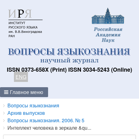
ISSN 0373-658X (Print) ISSN 3034-5243 (Online)
ENG
Главное меню
Breadcrumbs
You
Вопросы языкознания
are
Архив выпусков
here:
Вопросы языкознания. 2006. № 5
Интеллект человека в зеркале &qu...