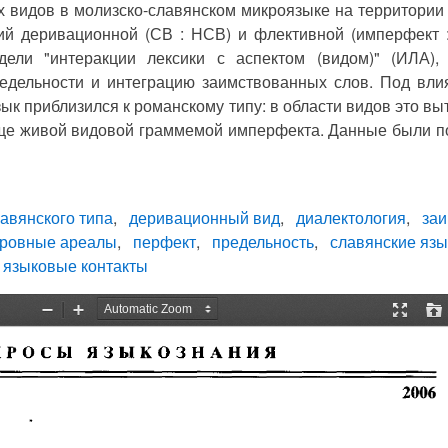
х видов в молизско-славянском микроязыке на территории 
й деривационной (СВ : НСВ) и флективной (имперфект 
ели "интеракции лексики с аспектом (видом)" (ИЛА),
едельности и интеграцию заимствованных слов. Под вли
ык приблизился к романскому типу: в области видов это выт
еще живой видовой граммемой имперфекта. Данные были 
лавянского типа
деривационный вид
диалектология
за
тровные ареалы
перфект
предельность
славянские язы
языковые контакты