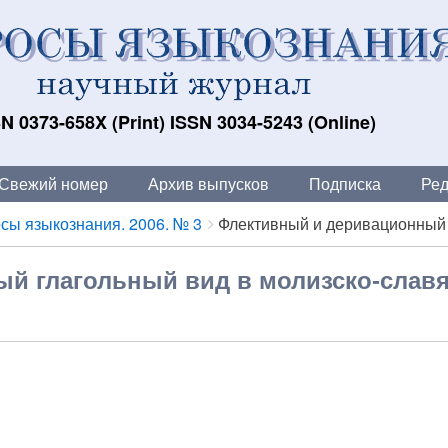
N 0373-658X (Print) ISSN 3034-5243 (Online)
Свежий номер
Архив выпусков
Подписка
Ред
сы языкознания. 2006. № 3
Флективный и деривационный г
й глагольный вид в молизско-слав