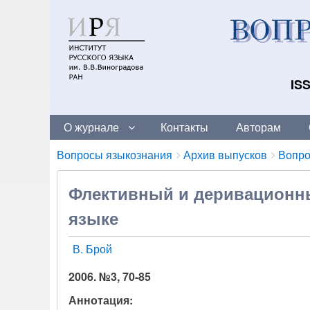
ISS
О журнале
Контакты
Авторам
Breadcrumbs
You
Вопросы языкознания
Архив выпусков
Вопро
are
here:
Флективный и деривационны
языке
В. Брой
2006. №3, 70-85
Аннотация: