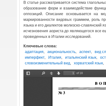
В статье рассматривается система глагольны
образование форм и взаимодействие функци
оппозиций. Описание основывается на мод
маркированности видовых граммем, роль пр
языка и его диалектов молизско-славянский яз
исчезновения аориста до являющегося все 
проведенных в Италии исследований.
Ключевые слова
адаптация
акциональность
аспект
вид с
имперфект
Италия
итальянский язык
ос
словоизменительный вид
хорватский язык