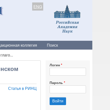
ENG
акционная коллегия
Поиск
лаго...
Логин
янском
Пароль
Статья в РИНЦ