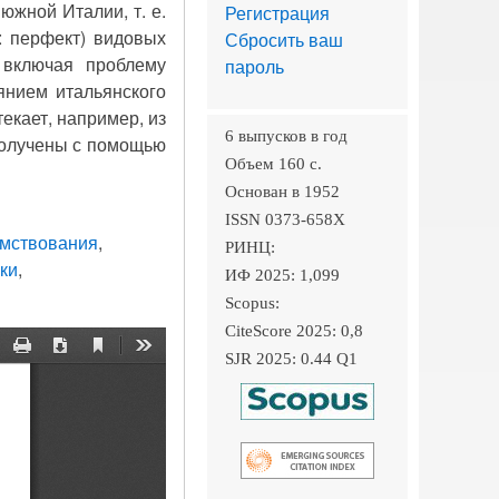
южной Италии, т. е.
Регистрация
: перфект) видовых
Сбросить ваш
 включая проблему
пароль
янием итальянского
екает, например, из
6 выпусков в год
получены с помощью
Объем 160 c.
Основан в 1952
ISSN 0373-658X
имствования
РИНЦ:
ки
ИФ 2025: 1,099
Scopus:
CiteScore 2025: 0,8
SJR 2025: 0.44 Q1