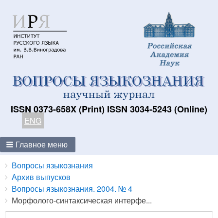
ISSN 0373-658X (Print) ISSN 3034-5243 (Online)
ENG
Главное меню
Breadcrumbs
You
Вопросы языкознания
are
Архив выпусков
here:
Вопросы языкознания. 2004. № 4
Морфолого-синтаксическая интерфе...