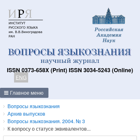
ISSN 0373-658X (Print) ISSN 3034-5243 (Online)
ENG
Главное меню
Breadcrumbs
You
Вопросы языкознания
are
Архив выпусков
here:
Вопросы языкознания. 2004. № 3
К вопросу о статусе эквивалентов...