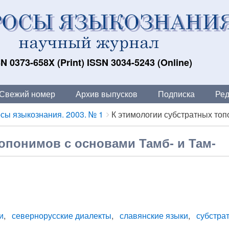
N 0373-658X (Print) ISSN 3034-5243 (Online)
Свежий номер
Архив выпусков
Подписка
Ред
сы языкознания. 2003. № 1
К этимологии субстратных топо
опонимов с основами Тамб- и Там-
и
севернорусские диалекты
славянские языки
субстра