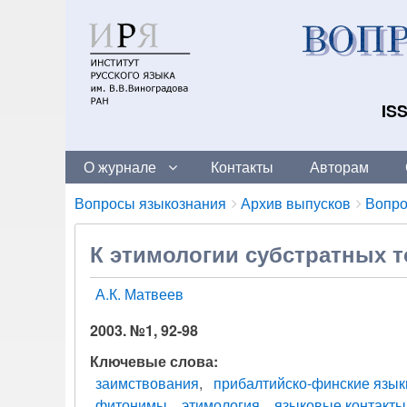
ISS
О журнале
Контакты
Авторам
Breadcrumbs
You
Вопросы языкознания
Архив выпусков
Вопро
are
here:
К этимологии субстратных т
А.К. Матвеев
2003. №1, 92-98
Ключевые слова
заимствования
прибалтийско-финские язык
фитонимы
этимология
языковые контакты