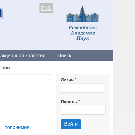
ENG
акционная коллегия
Поиск
ним...
Логин
Пароль
т
топонимия