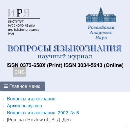
ISSN 0373-658X (Print) ISSN 3034-5243 (Online)
ENG
Главное меню
Breadcrumbs
You
Вопросы языкознания
are
Архив выпусков
here:
Вопросы языкознания. 2002. № 5
[Рец. на / Review of:] В. Д. Дев...