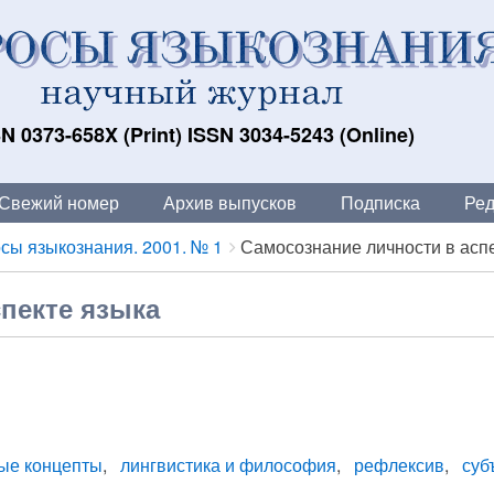
N 0373-658X (Print) ISSN 3034-5243 (Online)
Свежий номер
Архив выпусков
Подписка
Ред
сы языкознания. 2001. № 1
Самосознание личности в аспек
пекте языка
ные концепты
лингвистика и философия
рефлексив
суб