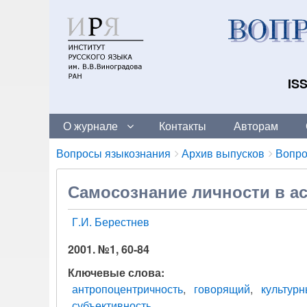
ISS
О журнале
Контакты
Авторам
Breadcrumbs
You
Вопросы языкознания
Архив выпусков
Вопро
are
here:
Самосознание личности в ас
Г.И. Берестнев
2001. №1, 60-84
Ключевые слова
антропоцентричность
говорящий
культур
субъективность