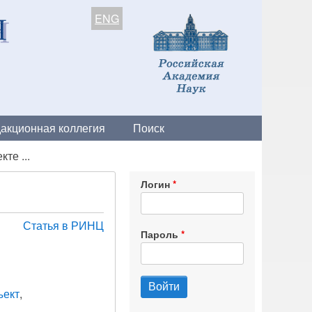
ENG
акционная коллегия
Поиск
те ...
Логин
Статья в РИНЦ
Пароль
ъект