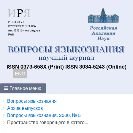
ISSN 0373-658X (Print) ISSN 3034-5243 (Online)
ENG
Главное меню
Breadcrumbs
You
Вопросы языкознания
are
Архив выпусков
here:
Вопросы языкознания. 2000. № 5
Пространство говорящего в катего...