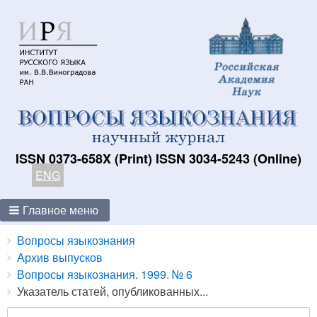
ISSN 0373-658X (Print) ISSN 3034-5243 (Online)
ENG
Главное меню
Breadcrumbs
You
Вопросы языкознания
are
Архив выпусков
here:
Вопросы языкознания. 1999. № 6
Указатель статей, опубликованных...