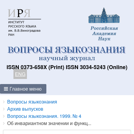
ISSN 0373-658X (Print) ISSN 3034-5243 (Online)
ENG
Главное меню
Breadcrumbs
You
Вопросы языкознания
are
Архив выпусков
here:
Вопросы языкознания. 1999. № 4
Об инвариантном значении и функц...