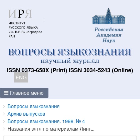
ISSN 0373-658X (Print) ISSN 3034-5243 (Online)
ENG
Главное меню
Breadcrumbs
You
Вопросы языкознания
are
Архив выпусков
here:
Вопросы языкознания. 1998. № 4
Названия зятя по материалам Линг...