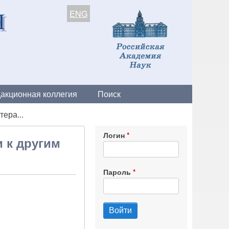
ENG
акционная коллегия
Поиск
ера...
Логин
 к другим
Пароль