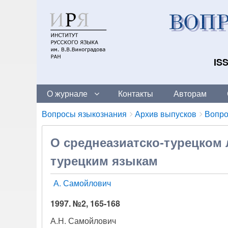
ISS
О журнале
Контакты
Авторам
Breadcrumbs
You
Вопросы языкознания
Архив выпусков
Вопро
are
here:
О среднеазиатско-турецком 
турецким языкам
А. Самойлович
1997. №2, 165-168
А.Н. Самойлович