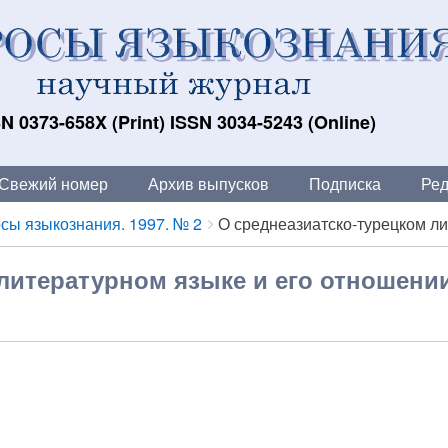
N 0373-658X (Print) ISSN 3034-5243 (Online)
Свежий номер
Архив выпусков
Подписка
Ред
сы языкознания. 1997. № 2
О среднеазиатско-турецком лит
литературном языке и его отношении