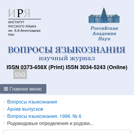
ISSN 0373-658X (Print) ISSN 3034-5243 (Online)
ENG
Главное меню
Breadcrumbs
You
Вопросы языкознания
are
Архив выпусков
here:
Вопросы языкознания. 1996. № 6
Родовидовые определения и родови...