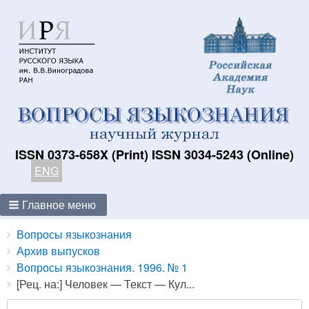
ISSN 0373-658X (Print) ISSN 3034-5243 (Online)
ENG
Главное меню
Breadcrumbs
You
Вопросы языкознания
are
Архив выпусков
here:
Вопросы языкознания. 1996. № 1
[Рец. на:] Человек — Текст — Кул...