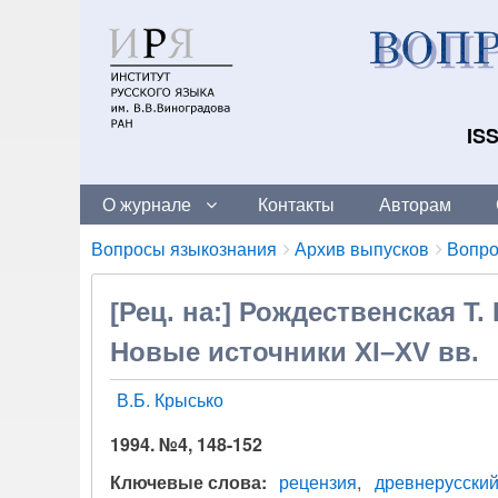
ISS
О журнале
Контакты
Авторам
Breadcrumbs
You
Вопросы языкознания
Архив выпусков
Вопро
are
here:
[Рец. на:] Рождественская Т
Новые источники XI–XV вв.
В.Б. Крысько
1994. №4, 148-152
Ключевые слова
рецензия
древнерусский