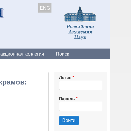
ENG
акционная коллегия
Поиск
...
Логин
 храмов:
Пароль