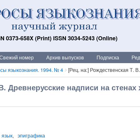
N 0373-658X (Print) ISSN 3034-5243 (Online)
Свежий номер
Архив выпусков
Подписка
Ред
сы языкознания. 1994. № 4
[Рец. на:] Рождественская Т. В. 
. В. Древнерусские надписи на стенах
 язык
эпиграфика