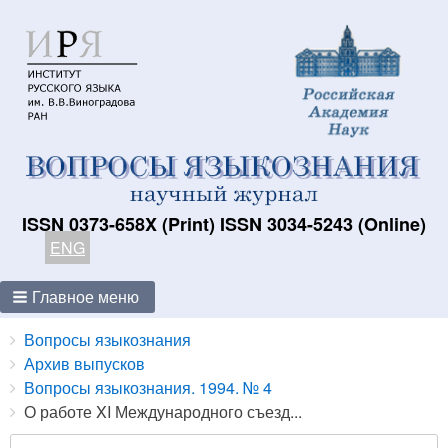
ISSN 0373-658X (Print) ISSN 3034-5243 (Online)
ENG
Главное меню
Breadcrumbs
You
Вопросы языкознания
are
Архив выпусков
here:
Вопросы языкознания. 1994. № 4
О работе XI Международного съезд...