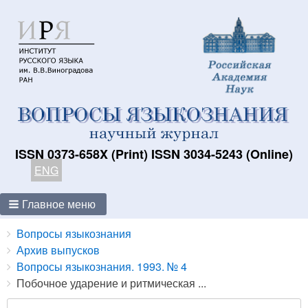
ISSN 0373-658X (Print) ISSN 3034-5243 (Online)
ENG
Главное меню
Breadcrumbs
You
Вопросы языкознания
are
Архив выпусков
here:
Вопросы языкознания. 1993. № 4
Побочное ударение и ритмическая ...