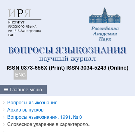
ISSN 0373-658X (Print) ISSN 3034-5243 (Online)
ENG
Главное меню
Breadcrumbs
You
Вопросы языкознания
are
Архив выпусков
here:
Вопросы языкознания. 1991. № 3
Словесное ударение в характероло...