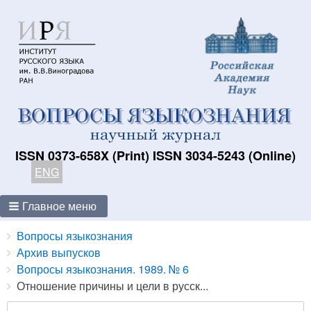
ISSN 0373-658X (Print) ISSN 3034-5243 (Online)
ENG
Главное меню
Breadcrumbs
You
Вопросы языкознания
are
Архив выпусков
here:
Вопросы языкознания. 1989. № 6
Отношение причины и цели в русск...