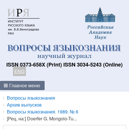
ISSN 0373-658X (Print) ISSN 3034-5243 (Online)
ENG
Главное меню
Breadcrumbs
You
Вопросы языкознания
are
Архив выпусков
here:
Вопросы языкознания. 1989. № 6
[Рец. на:] Doerfer G. Mongolo-Tu...