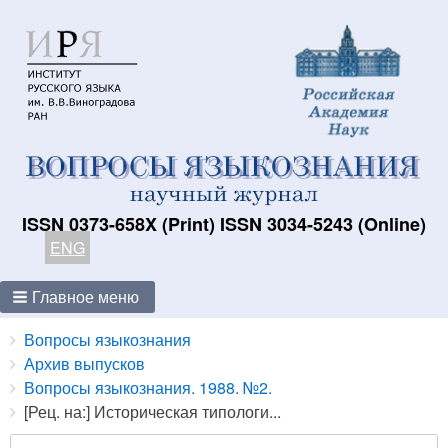
ISSN 0373-658X (Print) ISSN 3034-5243 (Online)
ENG
Главное меню
Breadcrumbs
You
Вопросы языкознания
are
Архив выпусков
here:
Вопросы языкознания. 1988. №2.
[Рец. на:] Историческая типологи...