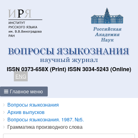
ISSN 0373-658X (Print) ISSN 3034-5243 (Online)
ENG
Главное меню
Breadcrumbs
You
Вопросы языкознания
are
Архив выпусков
here:
Вопросы языкознания. 1987. №5.
Грамматика производного слова