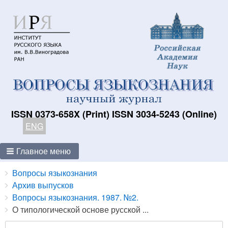
ISSN 0373-658X (Print) ISSN 3034-5243 (Online)
ENG
Главное меню
Breadcrumbs
You
Вопросы языкознания
are
Архив выпусков
here:
Вопросы языкознания. 1987. №2.
О типологической основе русской ...