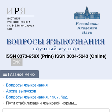
ISSN 0373-658X (Print) ISSN 3034-5243 (Online)
ENG
Главное меню
Breadcrumbs
You
Вопросы языкознания
are
Архив выпусков
here:
Вопросы языкознания. 1987. №2.
Пути стабилизации языковой нормы...