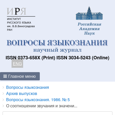
ISSN 0373-658X (Print) ISSN 3034-5243 (Online)
ENG
Главное меню
Breadcrumbs
You
Вопросы языкознания
are
Архив выпусков
here:
Вопросы языкознания. 1986. № 5
О соотношении звучания и значени...