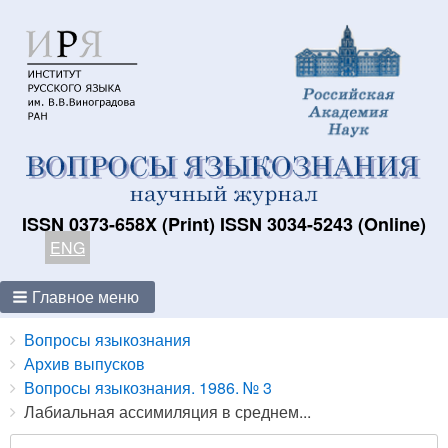
ISSN 0373-658X (Print) ISSN 3034-5243 (Online)
ENG
Главное меню
Breadcrumbs
You
Вопросы языкознания
are
Архив выпусков
here:
Вопросы языкознания. 1986. № 3
Лабиальная ассимиляция в среднем...