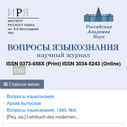
ISSN 0373-658X (Print) ISSN 3034-5243 (Online)
ENG
Главное меню
Breadcrumbs
You
Вопросы языкознания
are
Архив выпусков
here:
Вопросы языкознания. 1985. №6.
[Рец. на:] Lehrbuch des modernen...