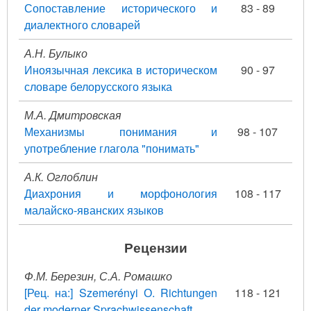
Сопоставление исторического и
83 - 89
диалектного словарей
А.Н. Булыко
Иноязычная лексика в историческом
90 - 97
словаре белорусского языка
М.А. Дмитровская
Механизмы понимания и
98 - 107
употребление глагола "понимать"
А.К. Оглоблин
Диахрония и морфонология
108 - 117
малайско-яванских языков
Рецензии
Ф.М. Березин, С.А. Ромашко
[Рец. на:] Szemerényi О. Richtungen
118 - 121
der moderner Sprachwissenschaft