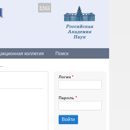
ENG
акционная коллегия
Поиск
..
Логин
Пароль