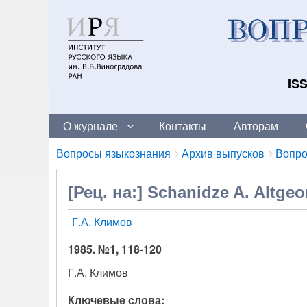
ISS
О журнале
Контакты
Авторам
Breadcrumbs
You
Вопросы языкознания
Архив выпусков
Вопро
are
here:
[Рец. на:] Schanidze A. Altge
Г.А. Климов
1985. №1, 118-120
Г.А. Климов
Ключевые слова