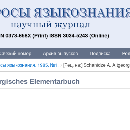
N 0373-658X (Print) ISSN 3034-5243 (Online)
Свежий номер
Архив выпусков
Подписка
Ред
сы языкознания. 1985. №1.
[Рец. на:] Schanidze A. Altgeorg.
orgisches Elementarbuch