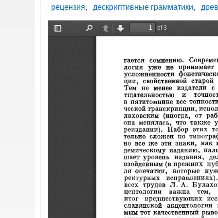
рецензия
дескриптивные грамматики
древ