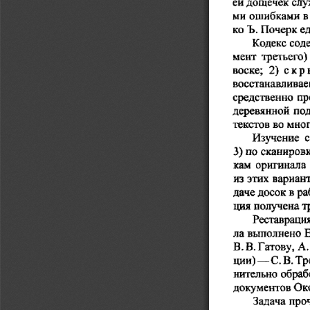
ей дощечек
  сл
ми
 в
  ошибками
ко
 Ъ.
 Почерк е
Кодекс
 сод
мент  третьего)
воске;
 скры
  2)
восстанавлива
средственно
  п
  п
деревянной
текстов
 мно
 во
Изучение   
3)
 по
 сканиров
  оригинала
кам
 
  вариан
из
  этих
 досок
даче
 в
 ра
 получена
ция
 т
Реставраци
ла выполнено
  
 Гатову,
В.
 В.
 А.
ции)
 Т
—
 С.
 В.
нительно  обра
документов Ок
Задача
 про