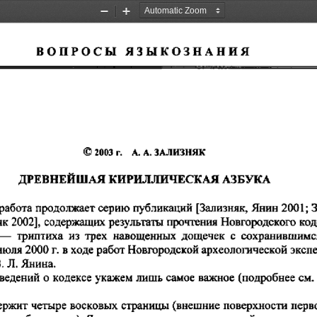
Zoom
Zoom
Out
In
ВОПРОСЫ   ЯЗЫКОЗНАНИЯ
                                                                                                                                   
©  2003
   А. А.
 ЗАЛИЗНЯК
  г.
ДРЕВНЕЙШАЯ
 КИРИЛЛИЧЕСКАЯ
 АЗБУКА
 работа продолжает серию
  [Зализняк,
 
 публикаций
 Янин 2001;
 Новгородского код
няк 2002],  содержащих  результаты  прочтения
  навощенных
  с
  сохранившимс
  —
  триптиха
  из
 трех
  дощечек
 г. в
 ходе
 работ Новгородской археологической эксп
июля
 2000
 Янина.
. Л.
 о
 кодексе укажем
  самое важное
сведений
 лишь
 (подробнее
  см.
  страницы  (внешние поверхности перв
ержит  четыре  восковых