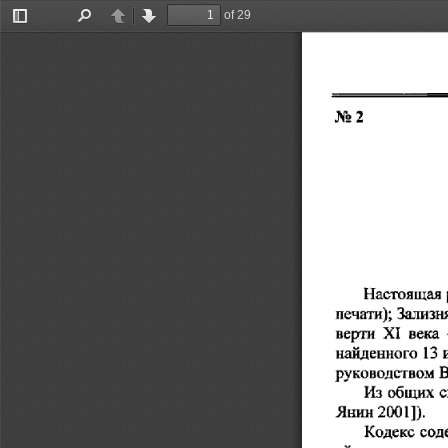
of 29
Toggle
Find
Previous
Next
Sidebar
No  2
                       
Настоящая
печати);
  Зализ
 века
верти
  XI
найденного
  13
 
руководством
 В
Из
  общих  
Янин
  2001]).
Кодекс  сод