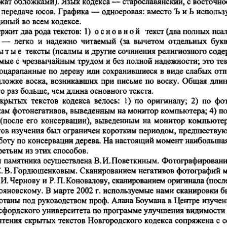
  обложками).
 старославянский,
 восточно
ужат
 Язык  кодекса
 —
 с
 передаче юсов.
 одноеровая: вместо
 использ
 Графика
 —
 Ъ и
 Ь
 во всем кодексе.
диный
ержит два
  текстов:
 основной   текст (два полных  пса
 рода
 1)
  легко
  вычетом
   бук
  —
  и
 надежно  читаемый
  (за
  отдельных
тые   тексты (псалмы
 другие  сочинения религиозного  сод
 и
емые
 чрезвычайным
 трудом
 полной надежности;
 те
 с
 и
 без
 это
роцарапанные
 сохранившиеся
 в
 виде  слабых от
  по
 дереву
  или
одложке воска, возникавших
 письме
 по
 воску.  Общая дли
  при
го
 основного
 раз
 больше,
 чем
 длина
 текста.
  текстов
  велось:
 оригиналу;
  ф
скрытых
  кодекса
  1) по
  2) по
 фотонегативов, выведенным
 п
кам
  на
 монитор компьютера;
 4)
  его
 консервации),  выведенным
 монитор  компьютер
 (после
  на
тов  изучения  был ограничен  коротким
  предшеству
  периодом,
 консервации дерева.
 настоящий
 наибольша
боту
  по
 На
 момент
 способов.
ретьим
  из
 этих
я
 осуществлена
Поветкиным. Фотографирование
 памятника
 В.И.
 Гордюшенковым.  Сканированием  негативов
Е. В.
  фотографий
 
 Чернову
 П.Коновалову, сканированием  оригинала
 И.
 и
 Р,
  (посл
рояновскому.
 г.
 используемые  нами  сканировки
 В
 марте
  2002
  
ботаны
 руководством  проф. Алана
  изуче
 под
  Боумана
 в
 Центре
сфордского университета
 программе  улучшения  видимости
 по
  текстов Новгородского кодекса сопряжена
 
чтения  скрытых
 с