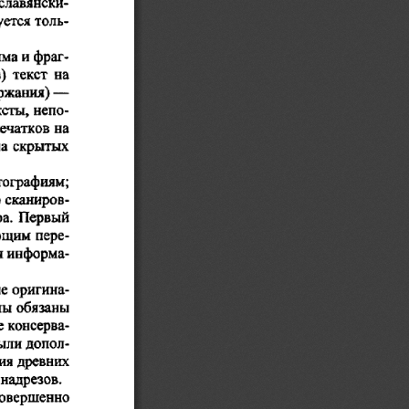
славянски-
уется толь-
лма
 фраг-
 и
в)  текст
  на
ержания)
 —
ксты, непо-
печатков
 на
на  скрытых
отографиям;
о
 сканиров-
а.  Первый
ющим
  пере-
я
 информа-
  оригина-
  обязаны
мы
 консерва-
е
 допол-
были
ния  древних
  надрезов.
совершенно