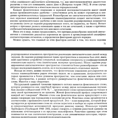
табах
  славянского  диалектного  континуума,  т.е.  как  многокомпонентное  диалектное
различие
  в
 том  его  понимании, какое  дано
 в
 [Вопросы  теории  1962].
  В
 этом
  случае
ситуация  представляется  в известном смысле  парадоксальной.
Каждое   фонетическое   изменение
  в
 звуковой  последовательности   имеет   своей
целью  произносительное
  удобство
 -
  естественная  речь  не  может  стремиться
  к
 соз-
данию  произносительных  трудностей.  Разнообразие  же  синтагматически  обусловлен-
ных  звуковых   изменений
 в
 славянских  языках/диалектах   создает  впечатление,  что
именно
  произносительное
  удобство
 в
 них  после  падения редуцированных  понимается
по-разному  (хотя  до  падения  редуцированных  этого,  по-видимому,  не  было).
  Встает
вопрос
 о
 причинах  разного  изменения  одних  и тех  же  сочетаний,
 а
 также
  о
 причинах
стабильности/неизменяемости того  или иного сочетания.
Имея
 это
 в
 виду,
 можно  предположить,  что  причина разнообразия  звуковой  синтаг-
матики
 в
 славянских  диалектах  коренится  не  просто
  в
 артикуляционной  специфике
соответствующих  сегментов,
 а
 определяется  факторами
 другого
  порядка.
Можно
  думать,
  что  главный  из  этих  факторов  состоит
  в
 том,  что  после  падения
71
редуцированных  изменилось  пространство  реализации  синтагматических  связей
  между
звуками. До  падения редуцированных  таким пространством  в основном был  слог, имев-
ший
  однотипное  устройство  (открытый,  восходящая  сонорность)  и унифицированный
относительно  высоты  тона  (палатальная,  велярная  просодемы).  После  падения
  реду-
цированных  синтагматическое  пространство  становится  более  разнообразным -  это  не
только  последовательность  слогов,  но и последовательность  отдельных  звуков.
Исходя  из  этого,  можно  полагать,  что  фонетические  изменения
  регулируются
  не
только  взаимодействием  рядом  стоящих  звуков,  но  и  правилами,  актуальность   ко-
торых  проявляется  в  более  длинном  пространстве,  чем  сочетание  звуков  или  слог.
Это  — пространство,  в  рамках  которого  развертывается   фонетическая   программа
слова.  Имеется  в
  виду
  следующее.
Натуральной  единицей  членения  звукового  потока  является  фонетическое  слово,
которое  развивается  как  линейный  процесс
  между
  двумя
  потенциальными  паузами.
Как
  сказано  в [Высотский  1978:  9]. "...произносимое  слово  процессуально  не только  в
силу  своей  протяженности  во  времени.  Живой  фонетический  процесс  сопровождает
каждый  акт  говорения".  Именно  слово  как  фонетическое  целое
  присутствует
  в  соз-
нании
  говорящих  при порождении  и восприятии речи.  Фонетика  слова  организуется  в
соответствии  с произносительной  программой.  Это  -  план-намерение, который  фор-
мулируется  до  произнесения слова  на  основе  пересчета  и выбора  из  серии  сегментных
и
  суперсегментных   возможностей,   присущих   данному   идиому.   Используя   термин
Трубецкого  [Трубецкой  1960:  280],  можно  говорить  о  влиянии рамочной  единицы  на
изменение  сочетающихся   в  ее  пределах  звуков/фонем.  Рамочная  единица  при  этом
понимается  не  как  статическая  конструкция,  а  как  динамическая  категория,  опреде-
ляющая  развертывание  звуковой  последовательности.