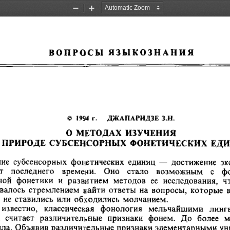
Zoom
Zoom
Out
In
ВОПРОСЫ
   ЯЗЫКОЗНАНИЯ
                                                                                                             
©   1994  г.
       ДЖАПАРИДЗЕ
   З.Н.
О
  МЕТОДАХ
  ИЗУЧЕНИЯ
  ПРИРОДЕ
   СУБСЕНСОРНЫХ
  ФОНЕТИЧЕСКИХ
   Е
е   субсенсорных   фонетических   единиц  —   достижение   
т     последнего     времени.    Оно    стало     возможным     с 
й   фонетики   и  развитием   методов    ее   исследования,   чт
лось   стремлением   найти  ответы   на  вопросы,  которые  
 не  ставились  или  обходились   молчанием.
   известно,   классическая    фонология   мельчайшими    ли
 считает    различительные   признаки   фонем.   До   более   
шла.  Объявив  различительные  признаки элементарными  