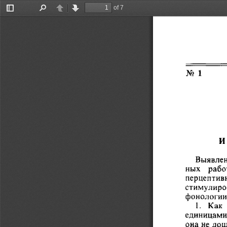
of 7
Toggle
Find
Previous
Next
Sidebar
No  1
           
И
Выявлени
ных    рабо
перцептивно
стимулирова
фонологии 
1.   Как
единицами  
она
  не до