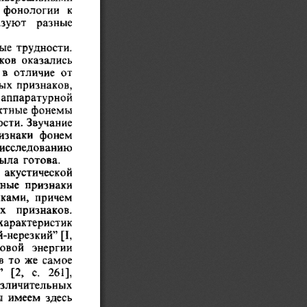
   фонологии   к
разуют
    разные
ые   трудности.
ков  оказались
в  отличие   от
ых  признаков,
  аппаратурной
актные  фонемы
сти.  Звучание
признаки  фонем
   исследованию
ла   готова.
    акустической
ные   признаки
ками,   причем
ных    признаков.
  характеристик
й-нерезкий" [I,
уковой    энергии
 то  же  самое
2,   с.    261],
  различительных
  имеем   здесь