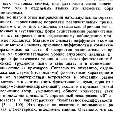
   всех
   языковых    сисгем,   она   фактически   свела    задачи 
того,    как    в    отдельных     языках     эти    элементы
    об
ие  системы.
вые  же  шаги  в  этом  направлении  натолкнулись   на  серьезн
 описать   перцептивные   корреляты  различительных   призна
ьными,   и  от   них   пришлось   отказаться.   Причина  ясна;  
онных   и  акустических   форм  существования  различительн
птивные   корреляты   непосредственному   наблюдению   или 
и  не поддаются.  Мы  \*ожем  слышать  диффузные  и комп
,  но  не можем  слышать  признаков диффузности  и компактно
неразложимо   на   части.   В  восприятии   различительные   
ы    на   подсознательном   уровне
   слухового
   анализа,   к
орных   фонетических  единиц  классическая  фонология  не  бы
ные    трудности    дали    о    себе    знать    и   в   понимании
зличительных   признаков.  Согласно   их   описанию,  отдель
ражаться
   двумя
   (несколькими)  физическими  характеристи
  та     же    характеристика     встречается     в    описании    раз
отмечает,   что  длительность   фрикативного  шума,   одна   из 
 "напряженный-ненапряженный",
 входит
  и  в признак "резки
   Увеличение    (resp.    уменьшение)    общего    количества    зв
   в  описании  признака  "напряженный-ненапряженный"  и  в 
лючается    в   характеристику    "компактности-диффузности"   [
 [3,   с.    100].   Это    никак   не   вяжется    с   пониманием  
  как  элементарных,   неделимых   единиц.  Очевидно,  что  мы