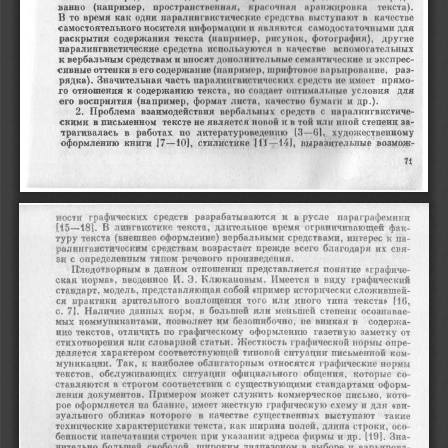
   пространственная,    красочная    аранжировка
ванно
    (например,
     текста).
  паралингвистические  средства  выступают
В
  то
 время
  как
 одни
  в
   качестве
  ЯВЛЯЮТСЯ
самостоятельного  носителя  информации
 и
  самодостаточными
 для
   (например,
раскрытия  содержания   текста
  рисунок,  фотография),
   другие
   ИСПОЛЬВуютСЯ
паралингвистические  средства
 и
 качестве     вспомогательных
к
  вербальным  средствам
  и
 вносят  дополнительные  семантические
  и
 экспрес-
  (например, шрифтовое
сивные оттенки
 в
 его содержание
 варьирование,
  раз-
  средств
рядка).
  Значительная  часть  паралич гвиотичос к нх
  но
 имеет   прямо-
  СОВДВОТ
го  отношения
  к
 содержанию  текста,
  но
 оптимальные  условия
   для
  качество
его  восприятия  (например,  формат  листа,
  бумаги
  и др.).
   средств  С
2.   Проблема   взаимодействия   вербальных
  паралингвистиче-
скими
  в
 письменном  тексте
  не
 является  новой
 и в той или
 иной степени
 за-
трагивалась
   в
   работах
   по
  литературоведению    [3—61,    художественному
оформлению  книги  17—10],   стилистике
  {11—14],
 выразительные   возмож-
71
ности
   графических   средств   разрабатываются
   и  в
 русле
   параграфемики
115—131.
  В
  лнвтввхтике  текста,  длительное  время  ограничивающей
 фак-
туру
  текста  (внешнее  оформление)  вербальными  средствами,  интерес
  к па-
ралЕнгвистическим  средствам  возрастает  прежде  всего  благодаря
  их свя-
зи
  с
  определенным  типом  речевого  произведения.
Плодотворным
  в
  данном  отношении  представляется  понятие  «графиче-
ская
  норма»,  введенное
  И. Э.
 Клюкановым.  Имеется
  в
  виду  графический
стандарт,  модель,  представляющая  собой  «пример  исторически сложившей-
ся
   практики  зрительного  воплощения  того
  или
  иного  типа
   текста»
  [16,
с.
  71.
 Наличие  данных  норм,
  в
  большей
  или
 меньшей  степени  осознавае-
мых  коммуникантами,  позволяет
  им
 безошибочно,
  не
 вникая
  в
     содержа-
ние
  текстов,  отличить
  по
 графическому   оформлению  газетную  заметку
  от
стихотворения
  или
 словарной  статьи.  Жесткость  графической  нормы опре-
деляется  характером  соответствующей  типовой  ситуации  письменной
  ком-
муникации.
  Так, к
  наиболее  облигаторным  относятся  графические  нормы
текстов,   обслуживающих   ситуации   официального  общения,  которые
  со-
ставляются
  в
  строгом  соответствии
  с
  существующими  стандартами  оформ-
ления
  документов.  Примером  может  служить   коммерческое  письмо,  кото-
рое  оформляется
  па
 бланке,  имеет  жесткую  графическую
  схему
  и для «ви-
зуального   облика»  которого
   в
  качестве  существенных   выступают     такие
технические  характеристики  текста,
  как
 ширина  полей, длина  строки,
 осо-
бенности наиечатаниястрочек
  при
 указании  адреса  фирмы
 и др. [191.  Зна-
чительно  большей   свободой,  цгироким  диапазоном
  в
  выборе
  и
  варьирова-