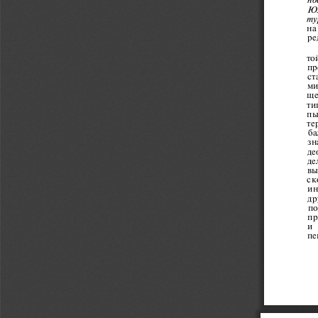
Юл
ту
на
ре
то
пре
ст
ми
ще
ти
пы
те
ба
зн
де
де
вы
ск
ин
др
по
пр
и 
пе