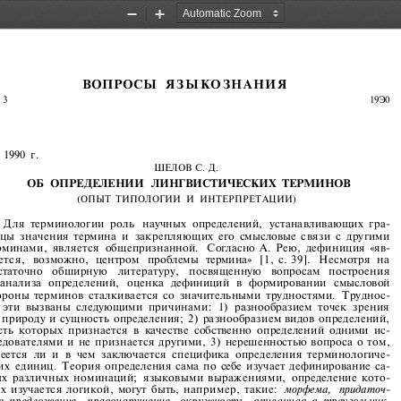
Zoom
Zoom
Out
In
ВОПРОСЫ   ЯЗЫКОЗНАНИЯ   
                                                                                                                                                               19Э0        
 1990  г.  
ШЕЛОВ  С.  Д.  
ОБ  ОПРЕДЕЛЕНИИ   ЛИНГВИСТИЧЕСКИХ  ТЕРМИНОВ  
(ОПЫТ  ТИПОЛОГИИ  И  ИНТЕРПРЕТАЦИИ)  
Для  терминологии  роль   научных  определений,  устанавливающих  гра­
цы  значения  термина  и  закрепляющих  его  смысловые  связи  с  другими  
рминами,  является  общепризнанной.   Согласно  А.  Рею,  дефиниция  «яв­
тся,   возможно,   центром   проблемы   термина»   [1,  с.  39].   Несмотря   на   
статочно    обширную    литературу,    посвященную    вопросам   построения   
  анализа   определений,   оценка   дефиниций   в   формировании   смысловой   
ороны  терминов  сталкивается  со  значительными  трудностями.  Труднос­
  эти  вызваны  следующими  причинами:   1)  разнообразием  точек  зрения  
  природу  и  сущность  определения;  2)  разнообразием  видов  определений,  
сть  которых  признается  в  качестве  собственно  определений  одними  ис­
едователями  и  не  признается  другими,  3)  нерешенностью  вопроса  о  том,  
еется  ли  и  в  чем  заключается  специфика  определения  терминологиче­
их  единиц.  Теория  определения  сама  по  себе  изучает  дефинирование  са­
х  различных  номинаций;  языковыми  выражениями,  определение  кото­
х  изучается  логикой,  могут  быть,  например,  такие:
   морфема,   придаточ­
е  предложение,  правонарушение,  окружность,  вписанная  в  треугольник,  