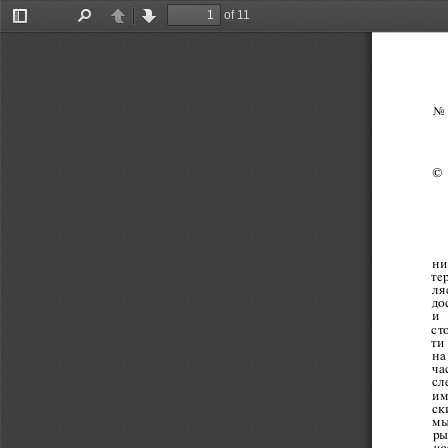
of 11
Toggle
Find
Previous
Next
Sidebar
No  3
©  
ни
те
ляе
до
и 
ст
ти
на
ча
сл
им
ск
мы
ры
но