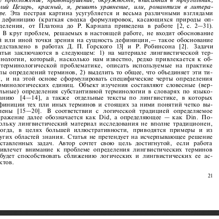
ий  Цезарь,   красный,   я,  решить  уравнение,   или,  романтизм  в  литера­
   Эта  пестрая  картина  усугубляется  и  весьма  различными  взглядами  
ре.
  дефиницию  (краткая  сводка   формулировок,  касающихся  природы  оп­
деления,   от   Платона   до   Р.  Карнапа   приведена   в   работе   [2,  с.  2—31).  
В  круг  проблем,  решаемых  в  настоящей  работе,  не  входит  обоснование  
й  или  иной  точки  зрения  на  сущность  дефиниции,—  такое  обоснование  
дставлено   в   работах   Д.  П.  Горского   13]   и   Р.  Робинсона   [2].    Задачи    
атьи  заключаются  в  следующем:   1)  на  материале  лингвистической  тер­
нологии,  который,  насколько  нам  известно,  редко  привлекается  к  об­
терминологической  проблематике,   описать   используемые  на  практике  
пы  определений  терминов,  2)  выделить  то  общее,  что  объединяет  эти  ти­
,  и  на  этой  основе  сформулировать  специфические  черты  определения  
рминологических   единиц.   Объект  изучения  составляют  словесные  (вер­
льные)  определения  субстантивной  терминологии  в  словарях  по  языко­
анию    [4—14],   а  также    отдельные  тексты  по  лингвистике,   в  которых  
финиции  тех  пли  иных  терминов  и  стоящих  за  ними  понятий  четко  вы­
лены   [15—20].   В   соответствии   с   логической   традицией   определяемое   
ражение  далее  обозначается  как  Did,  а  определяющее  —  как  Din.  По­
ольку  лингвистический  материал  исследования  не  вполне  традиционен,  
огда,   в  целях   большей  иллюстративности,   приводятся   примеры   и   из   
угих  областей  знания.  Статья  не  претендует  на  исчерпывающее  решение  
ставленных   задач.   Автор   сочтет   свою   цель   достигнутой,   если   работа   
ивлечет   внимание  к  проблеме   определения  лингвистических  терминов  
  будет  способствовать  сближению  логических  и  лингвистических   ее   ас­
ктов. 
21 